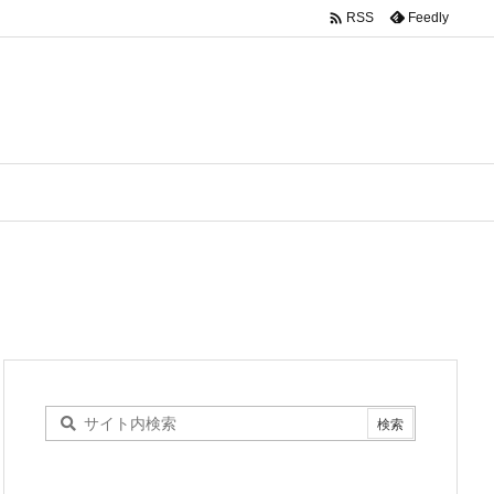

Feedly
RSS