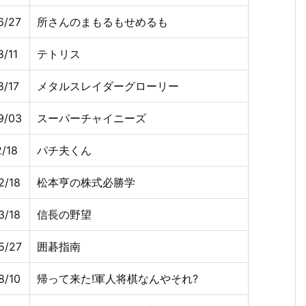
6/27
所さんのまもるもせめるも
8/11
テトリス
8/17
メタルスレイダーグローリー
9/03
スーパーチャイニーズ
2/18
パチ夫くん
2/18
松本亨の株式必勝学
3/18
信長の野望
5/27
囲碁指南
8/10
帰って来た!軍人将棋なんやそれ?