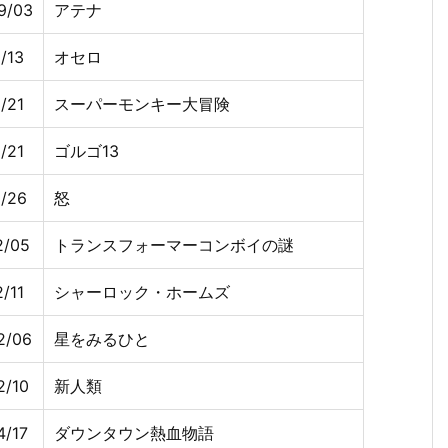
9/03
アテナ
/13
オセロ
/21
スーパーモンキー大冒険
/21
ゴルゴ13
1/26
怒
2/05
トランスフォーマーコンボイの謎
/11
シャーロック・ホームズ
2/06
星をみるひと
2/10
新人類
4/17
ダウンタウン熱血物語