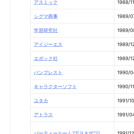
アスミック
1988/11
シグマ商事
1989/0
学習研究社
1989/0
アイジーエス
1989/1
エポック社
1989/1
バンプレスト
1990/0
キャラクターソフト
1990/1
ユタカ
1991/1
アトラス
1991/0
パーティールーム21[ヨネザワ]
1991/12