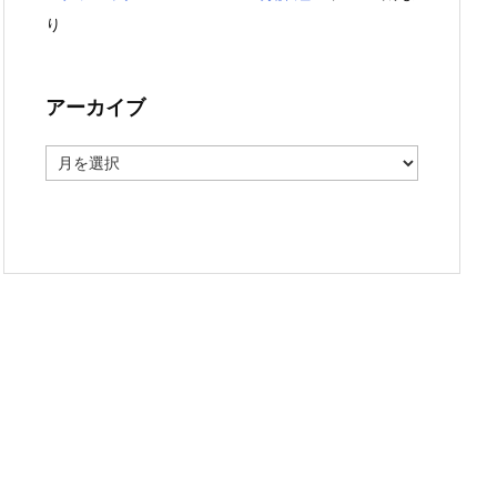
り
アーカイブ
ア
ー
カ
イ
ブ