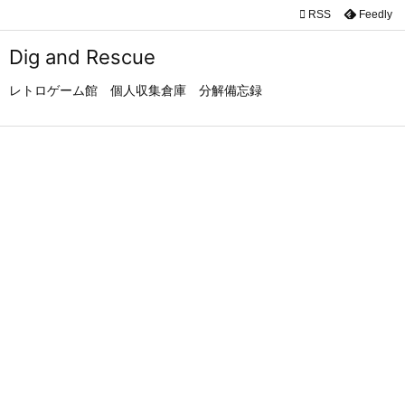

RSS
Feedly

メニュ
Dig and Rescue

レトロゲーム館 個人収集倉庫 分解備忘録
サイド

前へ

次へ

検索