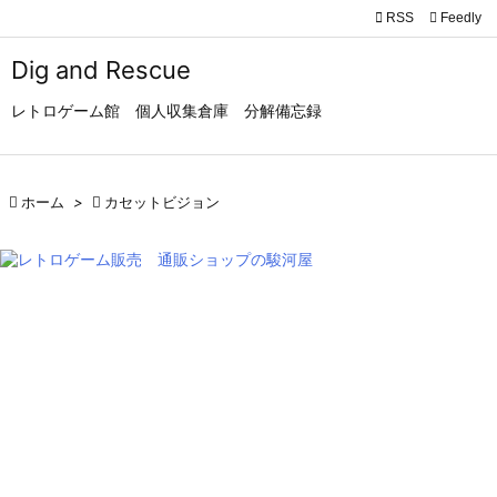

RSS
Feedly

メニュ
Dig and Rescue

レトロゲーム館 個人収集倉庫 分解備忘録
サイド

前へ

ホーム
>

カセットビジョン

次へ

検索