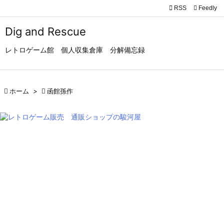

RSS
Feedly

メニュ
Dig and Rescue

レトロゲーム館 個人収集倉庫 分解備忘録
サイド

前へ

ホーム
>

函館孫作

次へ

検索