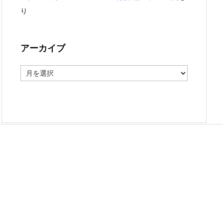
り
アーカイブ
ア
ー
カ
イ
ブ