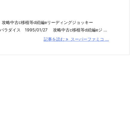
25 攻略中古c移植等d続編eリーディングジョッキー
ラダイス 1995/01/27 攻略中古c移植等d続編eジ ...
記事を読む
スーパーファミコ ...