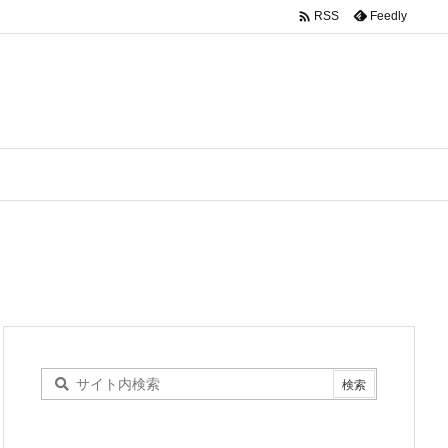

Feedly
RSS