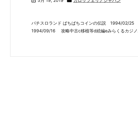

5月 19, 2019

カロッツェリアジャパン
パチスロランド ぱちぱちコインの伝説 1994/02/
1994/09/16 攻略中古c移植等d続編eみらくるカジノパ