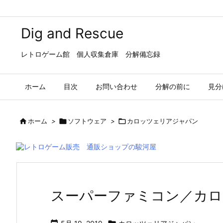
Dig and Rescue
レトロゲーム館 個人収集倉庫 分解備忘録
ホーム
目次
お問い合わせ
分解の前に
見分

ホーム
>

ソフトウェア
>

カロッツェリアジャパン
スーパーファミコン／カ