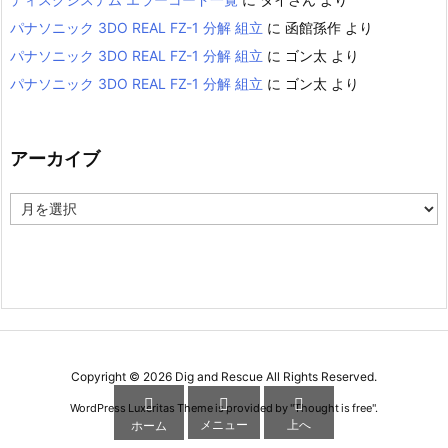
パナソニック 3DO REAL FZ-1 分解 組立
に
函館孫作
より
パナソニック 3DO REAL FZ-1 分解 組立
に
ゴン太
より
パナソニック 3DO REAL FZ-1 分解 組立
に
ゴン太
より
アーカイブ
ア
ー
カ
イ
ブ
Copyright ©
2026
Dig and Rescue
All Rights Reserved.



WordPress Luxeritas Theme is provided by "
Thought is free
".
メニュー
上へ
ホーム