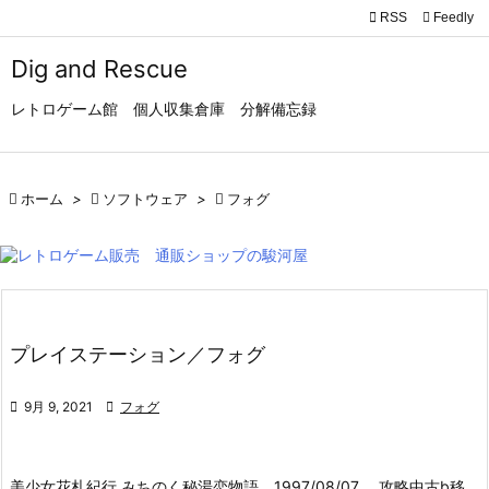

RSS
Feedly

メニュ
Dig and Rescue

レトロゲーム館 個人収集倉庫 分解備忘録
サイド

前へ

ホーム
>

ソフトウェア
>

フォグ

次へ

検索
プレイステーション／フォグ

9月 9, 2021

フォグ
美少女花札紀行 みちのく秘湯恋物語 1997/08/07 攻略中古b移