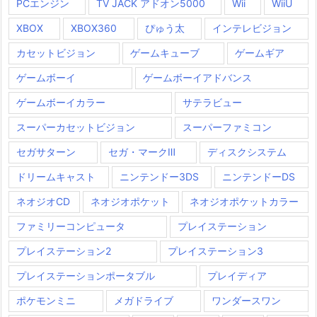
PCエンジン
TV JACK アドオン5000
Wii
WiiU
XBOX
XBOX360
ぴゅう太
インテレビジョン
カセットビジョン
ゲームキューブ
ゲームギア
ゲームボーイ
ゲームボーイアドバンス
ゲームボーイカラー
サテラビュー
スーパーカセットビジョン
スーパーファミコン
セガサターン
セガ・マークⅢ
ディスクシステム
ドリームキャスト
ニンテンドー3DS
ニンテンドーDS
ネオジオCD
ネオジオポケット
ネオジオポケットカラー
ファミリーコンピュータ
プレイステーション
プレイステーション2
プレイステーション3
プレイステーションポータブル
プレイディア
ポケモンミニ
メガドライブ
ワンダースワン