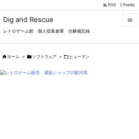

Feedly
RSS
Dig and Rescue

レトロゲーム館 個人収集倉庫 分解備忘録

メニュ

サイド

ホーム
>

ソフトウェア
>

ヒューマン

前へ

次へ

検索