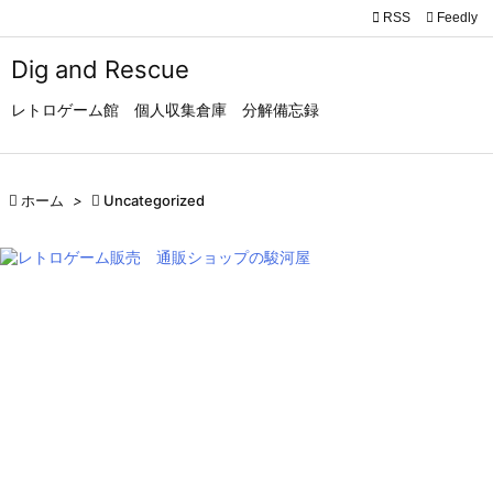

RSS
Feedly

メニュ
Dig and Rescue

レトロゲーム館 個人収集倉庫 分解備忘録
サイド

前へ

ホーム
>

Uncategorized

次へ

検索