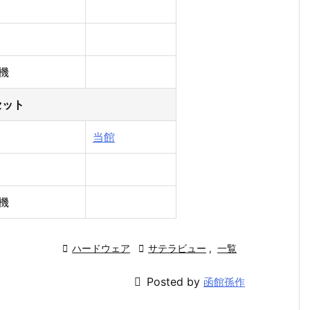
機
セット
当館
機

ハードウェア

サテラビュー
,
一覧

Posted by
函館孫作