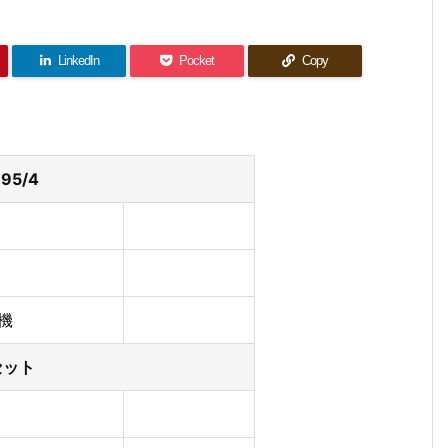
LinkedIn
Pocket
Copy
5/4
機
セット