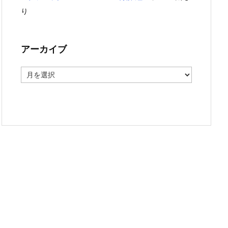
り
アーカイブ
ア
ー
カ
イ
ブ