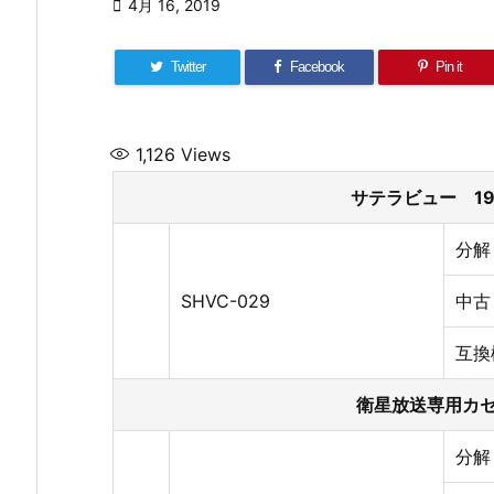

4月 16, 2019
Twitter
Facebook
Pin it
1,126
Views
サテラビュー 199
分解
SHVC-029
中古
互換
衛星放送専用カ
分解