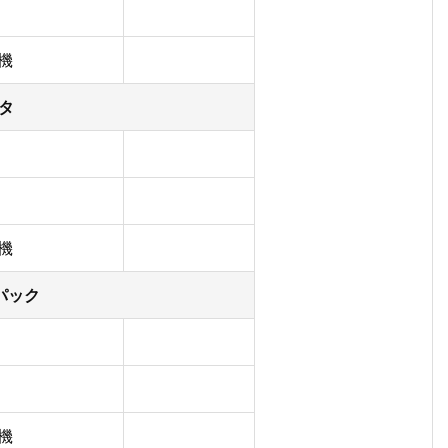
機
タ
機
パック
機