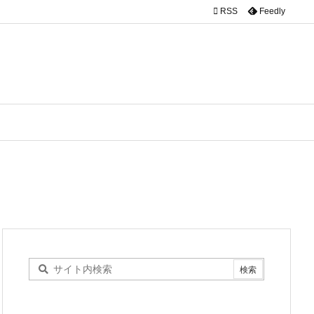

RSS
Feedly