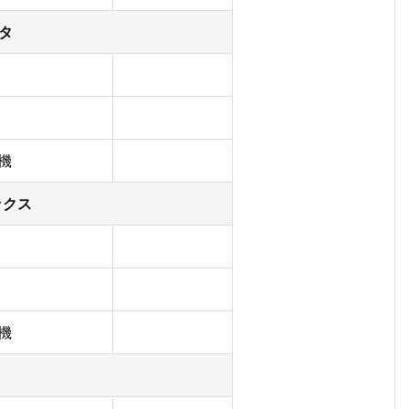
タ
機
ックス
機