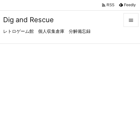

Feedly
RSS
Dig and Rescue

レトロゲーム館 個人収集倉庫 分解備忘録

メニュ

サイド

前へ

次へ

検索