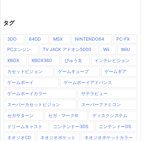
タグ
3DO
64DD
MSX
NINTENDO64
PC-FX
PCエンジン
TV JACK アドオン5000
Wii
WiiU
XBOX
XBOX360
ぴゅう太
インテレビジョン
カセットビジョン
ゲームキューブ
ゲームギア
ゲームボーイ
ゲームボーイアドバンス
ゲームボーイカラー
サテラビュー
スーパーカセットビジョン
スーパーファミコン
セガサターン
セガ・マークⅢ
ディスクシステム
ドリームキャスト
ニンテンドー3DS
ニンテンドーDS
ネオジオCD
ネオジオポケット
ネオジオポケットカラー