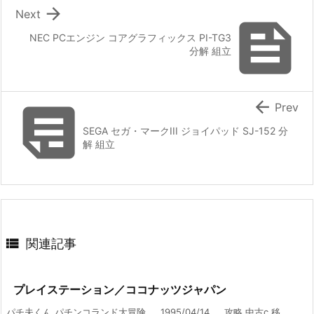

Next

NEC PCエンジン コアグラフィックス PI-TG3
分解 組立


Prev
SEGA セガ・マークIII ジョイパッド SJ-152 分
解 組立

関連記事
プレイステーション／ココナッツジャパン
パチ夫くん パチンコランド大冒険 1995/04/14 攻略 中古c 移 ...