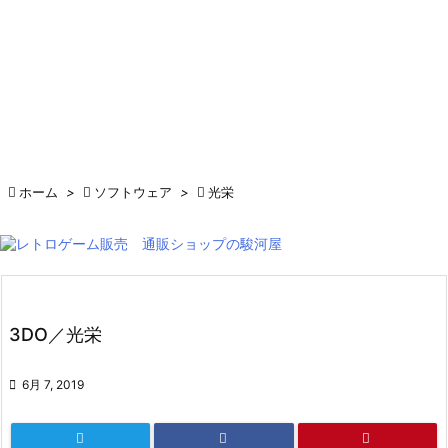

ホーム
>

ソフトウェア
>

光栄
3DO／光栄

6月 7, 2019