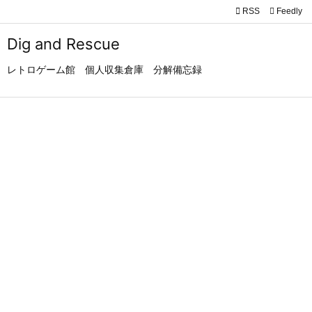

RSS
Feedly

メニュ
Dig and Rescue

レトロゲーム館 個人収集倉庫 分解備忘録
サイド

前へ

次へ

検索