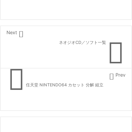

Next

ネオジオCD／ソフト一覧


Prev
任天堂 NINTENDO64 カセット 分解 組立