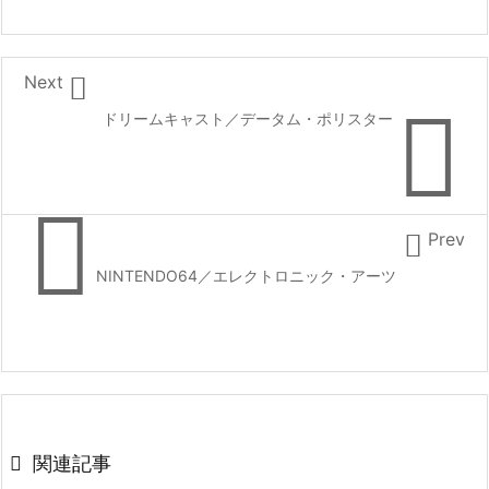

Next

ドリームキャスト／データム・ポリスター


Prev
NINTENDO64／エレクトロニック・アーツ

関連記事