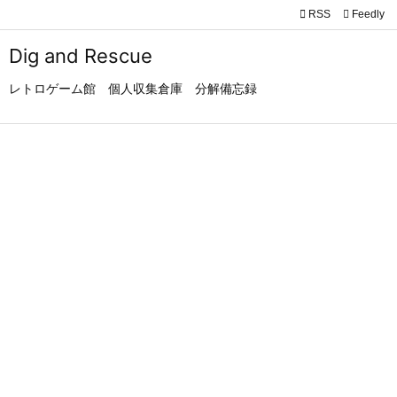

RSS
Feedly

メニュ
Dig and Rescue

レトロゲーム館 個人収集倉庫 分解備忘録
サイド

前へ

次へ

検索