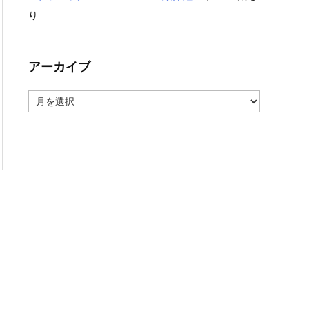
り
アーカイブ
ア
ー
カ
イ
ブ