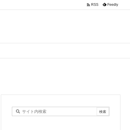

Feedly
RSS