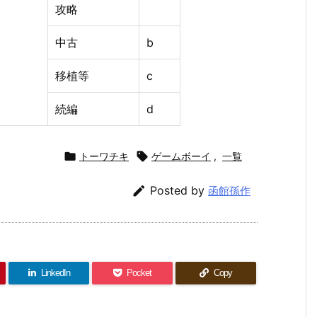
攻略
中古
b
移植等
c
続編
d

トーワチキ

ゲームボーイ
,
一覧

Posted by
函館孫作
LinkedIn
Pocket
Copy