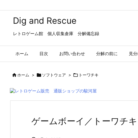
Dig and Rescue
レトロゲーム館 個人収集倉庫 分解備忘録
ホーム
目次
お問い合わせ
分解の前に
見分

ホーム
>

ソフトウェア
>

トーワチキ
ゲームボーイ／トーワチキ