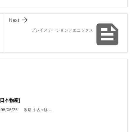

Next

プレイステーション／エニックス
日本物産]
05/26 攻略 中古b 移 ...