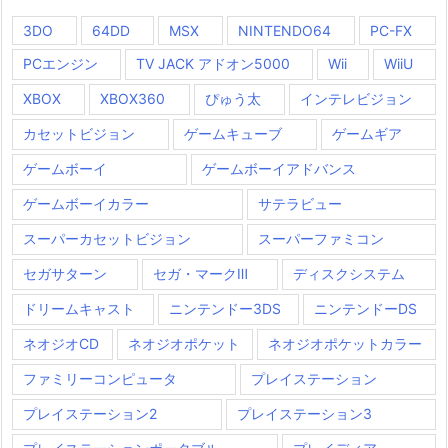
3DO
64DD
MSX
NINTENDO64
PC-FX
PCエンジン
TV JACK アドオン5000
Wii
WiiU
XBOX
XBOX360
ぴゅう太
インテレビジョン
カセットビジョン
ゲームキューブ
ゲームギア
ゲームボーイ
ゲームボーイアドバンス
ゲームボーイカラー
サテラビュー
スーパーカセットビジョン
スーパーファミコン
セガサターン
セガ・マークⅢ
ディスクシステム
ドリームキャスト
ニンテンドー3DS
ニンテンドーDS
ネオジオCD
ネオジオポケット
ネオジオポケットカラー
ファミリーコンピュータ
プレイステーション
プレイステーション2
プレイステーション3