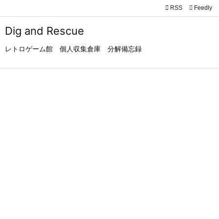

RSS
Feedly

メニュ
Dig and Rescue

レトロゲーム館 個人収集倉庫 分解備忘録
サイド

前へ

次へ

検索