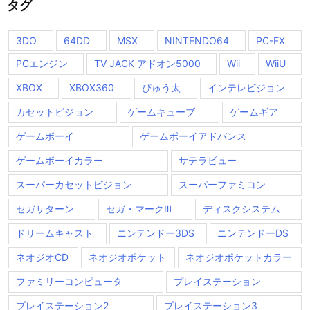
タグ
3DO
64DD
MSX
NINTENDO64
PC-FX
PCエンジン
TV JACK アドオン5000
Wii
WiiU
XBOX
XBOX360
ぴゅう太
インテレビジョン
カセットビジョン
ゲームキューブ
ゲームギア
ゲームボーイ
ゲームボーイアドバンス
ゲームボーイカラー
サテラビュー
スーパーカセットビジョン
スーパーファミコン
セガサターン
セガ・マークⅢ
ディスクシステム
ドリームキャスト
ニンテンドー3DS
ニンテンドーDS
ネオジオCD
ネオジオポケット
ネオジオポケットカラー
ファミリーコンピュータ
プレイステーション
プレイステーション2
プレイステーション3