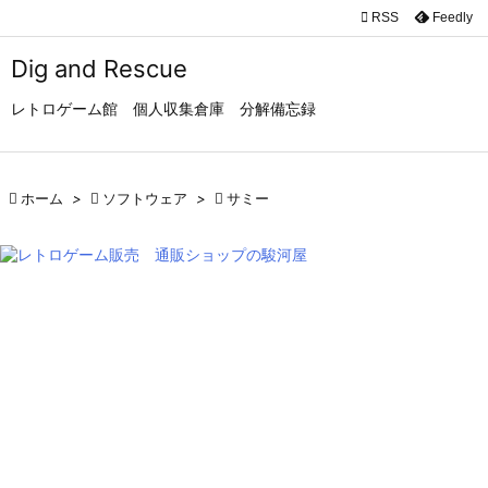

RSS
Feedly

メニュ
Dig and Rescue

レトロゲーム館 個人収集倉庫 分解備忘録
サイド

前へ

ホーム
>

ソフトウェア
>

サミー

次へ

検索