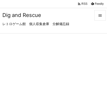

Feedly
RSS
Dig and Rescue

レトロゲーム館 個人収集倉庫 分解備忘録

メニュ

サイド

前へ

次へ

検索