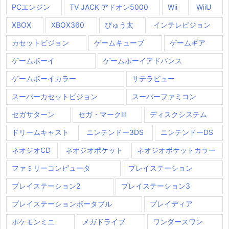
PCエンジン
TV JACK アドオン5000
Wii
WiiU
XBOX
XBOX360
ぴゅう太
インテレビジョン
カセットビジョン
ゲームキューブ
ゲームギア
ゲームボーイ
ゲームボーイアドバンス
ゲームボーイカラー
サテラビュー
スーパーカセットビジョン
スーパーファミコン
セガサターン
セガ・マークⅢ
ディスクシステム
ドリームキャスト
ニンテンドー3DS
ニンテンドーDS
ネオジオCD
ネオジオポケット
ネオジオポケットカラー
ファミリーコンピュータ
プレイステーション
プレイステーション2
プレイステーション3
プレイステーションポータブル
プレイディア
ポケモンミニ
メガドライブ
ワンダースワン