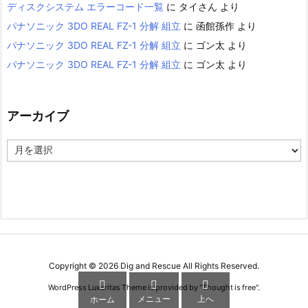
ディスクシステム エラーコード一覧
に
タイさん
より
パナソニック 3DO REAL FZ-1 分解 組立
に
函館孫作
より
パナソニック 3DO REAL FZ-1 分解 組立
に
ゴン太
より
パナソニック 3DO REAL FZ-1 分解 組立
に
ゴン太
より
アーカイブ
ア
ー
カ
イ
ブ
Copyright ©
2026
Dig and Rescue
All Rights Reserved.



WordPress Luxeritas Theme is provided by "
Thought is free
".
メニュー
上へ
ホーム