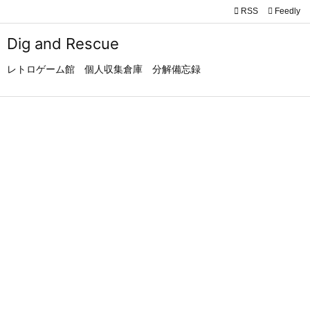

RSS
Feedly

メニュ
Dig and Rescue

レトロゲーム館 個人収集倉庫 分解備忘録
サイド

前へ

次へ

検索