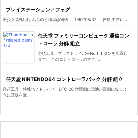
プレイステーション／フォグ
美少女花札紀行 みちのく秘湯恋物語 1997/08/07 攻略 中古b ...
任天堂 ファミリーコンピュータ 通信コン
トローラ 分解 組立
必須工具：プラスドライバーNo.1 ボタンを配置し
ます。 このコントローラのすご ...
任天堂 NINTENDO64 コントローラパック 分解 組立
必須工具：特殊ねじドライバーDTC-20 背面側に電池が裏側になるよ
うに基板を置 ...