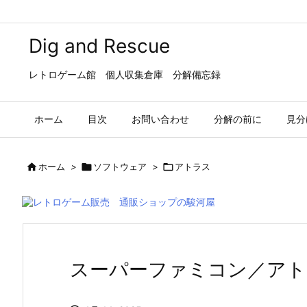
Dig and Rescue
レトロゲーム館 個人収集倉庫 分解備忘録
ホーム
目次
お問い合わせ
分解の前に
見分

ホーム
>

ソフトウェア
>

アトラス
スーパーファミコン／アト