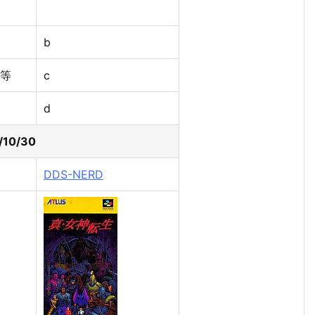
b
等
c
d
/10/30
DDS-NERD