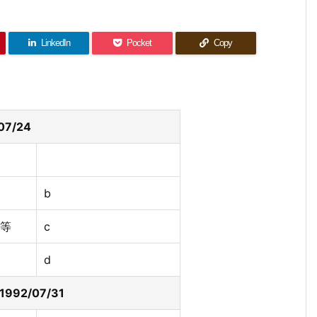
LinkedIn
Pocket
Copy
07/24
b
等
c
d
92/07/31