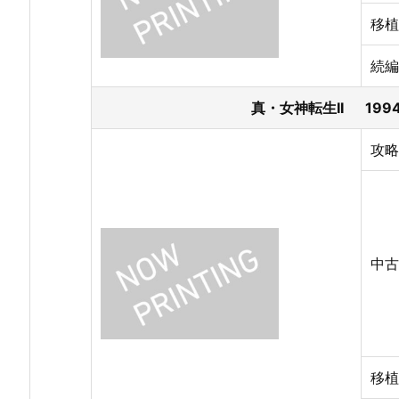
移植
続編
真・女神転生II 1994
攻略
中古
移植