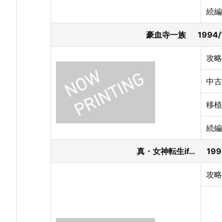
続編
豪血寺一族 1994/
攻略
中古
移植
続編
真・女神転生if… 199
攻略