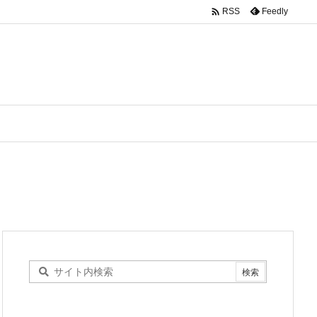

Feedly
RSS