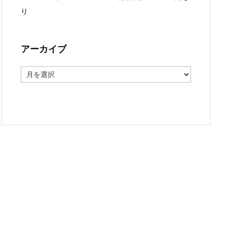
り
アーカイブ
ア
ー
カ
イ
ブ