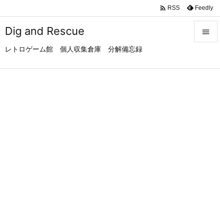

Feedly
RSS
Dig and Rescue

レトロゲーム館 個人収集倉庫 分解備忘録

メニュ

サイド

前へ

次へ

検索