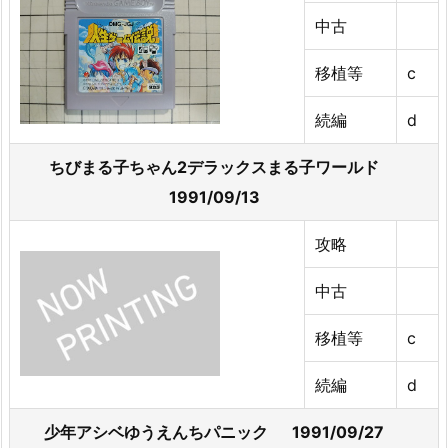
中古
移植等
c
続編
d
ちびまる子ちゃん2デラックスまる子ワールド
1991/09/13
攻略
中古
移植等
c
続編
d
少年アシベゆうえんちパニック 1991/09/27