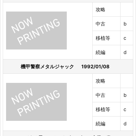
攻略
中古
b
移植等
c
続編
d
機甲警察メタルジャック 1992/01/08
攻略
中古
b
移植等
c
続編
d