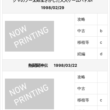
クマのプー太郎宝さがしだ大入ゲームバトル!
1998/02/29
攻略
中古
b
移植等
c
続編
d
熱闘闘神伝 1998/03/22
攻略
中古
移植等
c