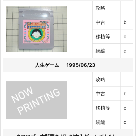
攻略
中古
b
移植等
c
続編
d
人生ゲーム 1995/06/23
攻略
中古
b
移植等
c
続編
d