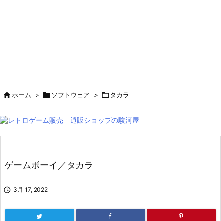

ホーム
>

ソフトウェア
>

タカラ
ゲームボーイ／タカラ

3月 17, 2022