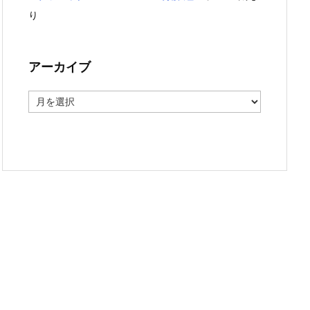
り
アーカイブ
ア
ー
カ
イ
ブ