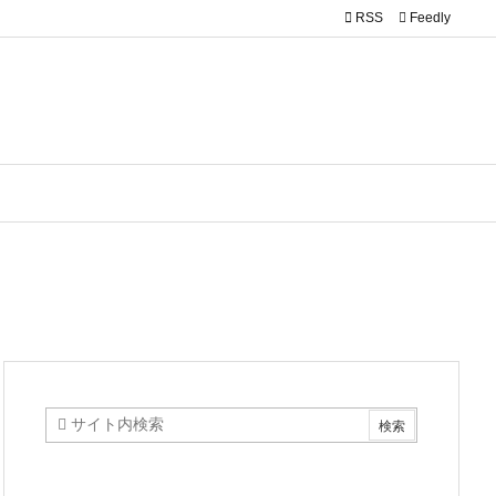

RSS
Feedly