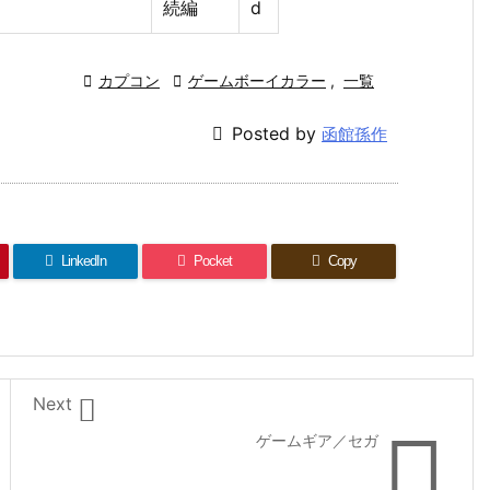
続編
d

カプコン

ゲームボーイカラー
,
一覧

Posted by
函館孫作
LinkedIn
Pocket
Copy

Next

ゲームギア／セガ