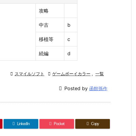
攻略
中古
b
移植等
c
続編
d

スマイルソフト

ゲームボーイカラー
,
一覧

Posted by
函館孫作
LinkedIn
Pocket
Copy