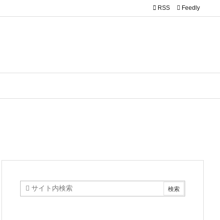

RSS
Feedly