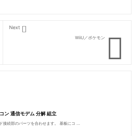

Next

WiiU／ポケモン
コン 通信モデム 分解 組立
ド接続部のパーツを合わせます。 基板にコ ...