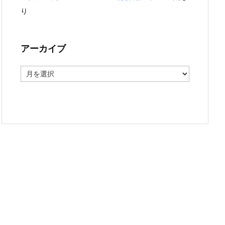
り
アーカイブ
ア
ー
カ
イ
ブ