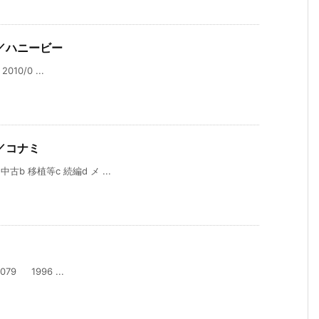
／ハニービー
010/0 ...
／コナミ
古b 移植等c 続編d メ ...
079 1996 ...