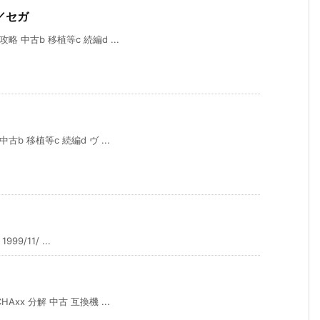
／セガ
 中古b 移植等c 続編d ...
b 移植等c 続編d ヴ ...
/11/ ...
HAxx 分解 中古 互換機 ...