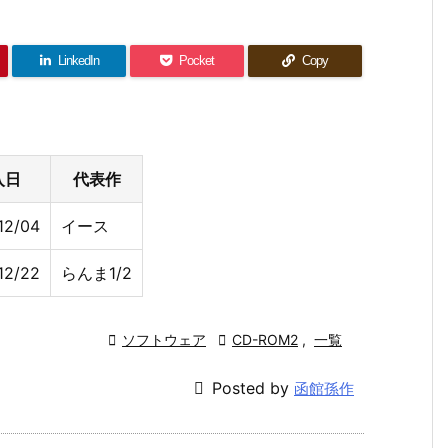
LinkedIn
Pocket
Copy
入日
代表作
12/04
イース
12/22
らんま1/2

ソフトウェア

CD-ROM2
,
一覧

Posted by
函館孫作