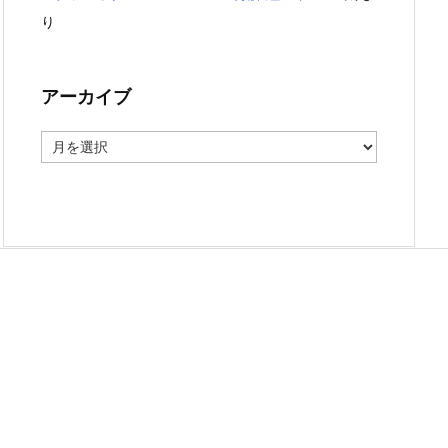
り
アーカイブ
ア
ー
カ
イ
ブ