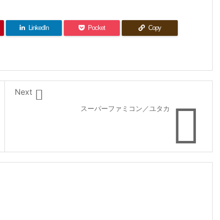
LinkedIn
Pocket
Copy

Next

スーパーファミコン／ユタカ