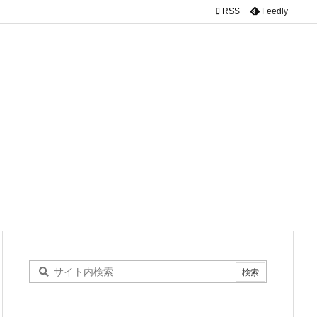

RSS
Feedly