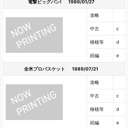
電撃ビッグバン! 1989/01/27
攻略
中古
c
移植等
d
続編
e
全米プロバスケット 1989/07/21
攻略
中古
c
移植等
d
続編
e