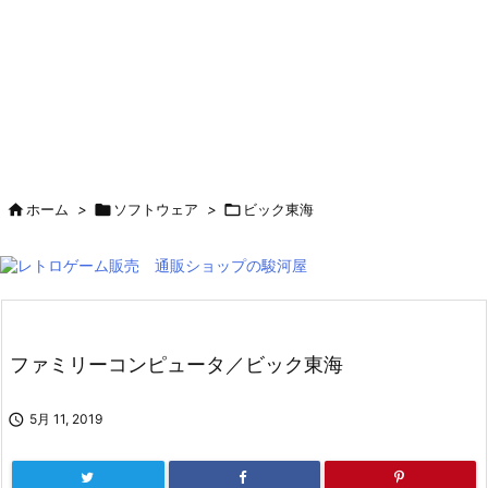

ホーム
>

ソフトウェア
>

ビック東海
ファミリーコンピュータ／ビック東海

5月 11, 2019