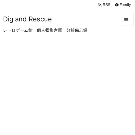

Feedly
RSS
Dig and Rescue

レトロゲーム館 個人収集倉庫 分解備忘録

メニュ

サイド

前へ

次へ

検索