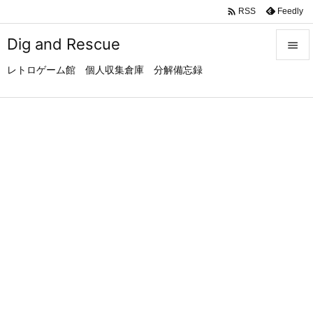

Feedly
RSS
Dig and Rescue

レトロゲーム館 個人収集倉庫 分解備忘録

メニュ

サイド

前へ

次へ

検索