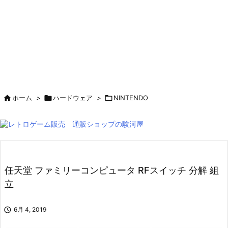

ホーム
>

ハードウェア
>

NINTENDO
任天堂 ファミリーコンピュータ RFスイッチ 分解 組
立

6月 4, 2019