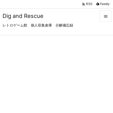

Feedly
RSS
Dig and Rescue

レトロゲーム館 個人収集倉庫 分解備忘録

メニュ

サイド

前へ

次へ

検索