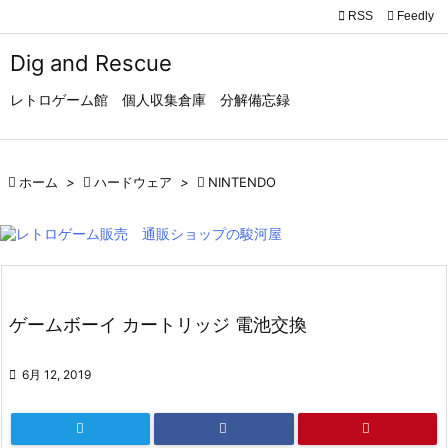

RSS
Feedly

メニュ
Dig and Rescue

レトロゲーム館 個人収集倉庫 分解備忘録
サイド

前へ

ホーム
>

ハードウェア
>

NINTENDO

次へ

検索
ゲームボーイ カートリッジ 電池交換

6月 12, 2019