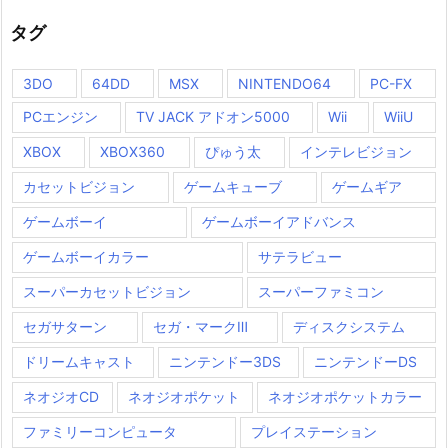
タグ
3DO
64DD
MSX
NINTENDO64
PC-FX
PCエンジン
TV JACK アドオン5000
Wii
WiiU
XBOX
XBOX360
ぴゅう太
インテレビジョン
カセットビジョン
ゲームキューブ
ゲームギア
ゲームボーイ
ゲームボーイアドバンス
ゲームボーイカラー
サテラビュー
スーパーカセットビジョン
スーパーファミコン
セガサターン
セガ・マークⅢ
ディスクシステム
ドリームキャスト
ニンテンドー3DS
ニンテンドーDS
ネオジオCD
ネオジオポケット
ネオジオポケットカラー
ファミリーコンピュータ
プレイステーション