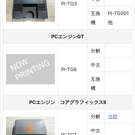
PI-TG3
互換
PI-TG001
機
他
PCエンジンGT
分解
中古
PI-TG6
互換
機
PCエンジン コアグラフィックスII
分解
当館
中古
PI-TG7