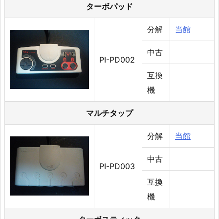
ターボパッド
分解
当館
中古
PI-PD002
互換
機
マルチタップ
分解
当館
中古
PI-PD003
互換
機