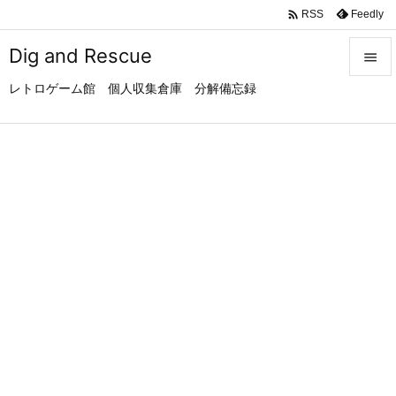

Feedly
RSS
Dig and Rescue

レトロゲーム館 個人収集倉庫 分解備忘録

メニュ

サイド

前へ

次へ

検索