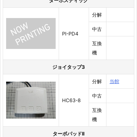
ターボスティック
分解
中古
PI-PD4
互換
機
ジョイタップ3
分解
当館
中古
HC63-8
互換
機
ターボパッドII