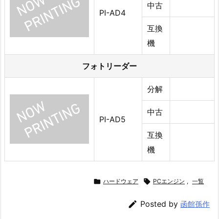
中古
PI-AD4
互換
機
フォトリーダー
分解
中古
PI-AD5
互換
機

ハードウェア

PCエンジン
,
一覧

Posted by
函館孫作