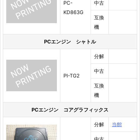
PC-
中古
KD863G
互換
機
PCエンジン シャトル
分解
中古
PI-TG2
互換
機
PCエンジン コアグラフィックス
分解
当館
中古