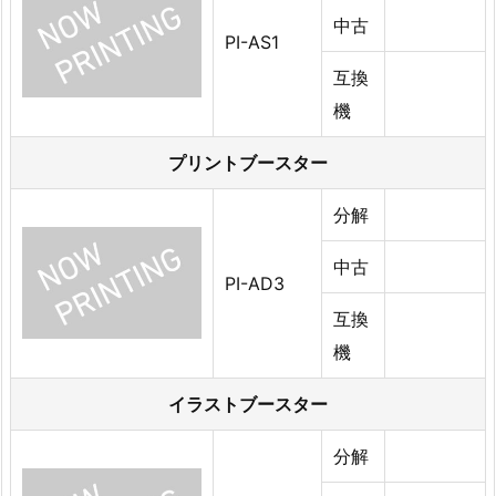
中古
PI-AS1
互換
機
プリントブースター
分解
中古
PI-AD3
互換
機
イラストブースター
分解