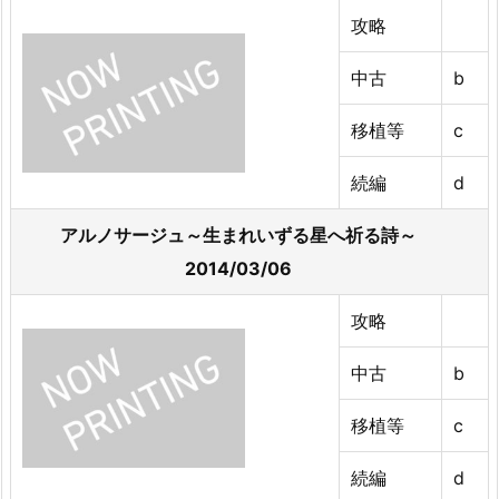
攻略
中古
b
移植等
c
続編
d
アルノサージュ～生まれいずる星へ祈る詩～
2014/03/06
攻略
中古
b
移植等
c
続編
d