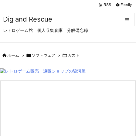

Feedly
RSS
Dig and Rescue

レトロゲーム館 個人収集倉庫 分解備忘録

メニュ

サイド

ホーム
>

ソフトウェア
>

ガスト

前へ

次へ

検索