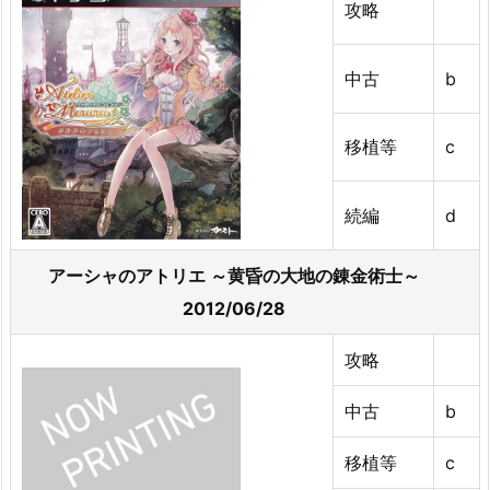
攻略
中古
b
移植等
c
続編
d
アーシャのアトリエ ～黄昏の大地の錬金術士～
2012/06/28
攻略
中古
b
移植等
c