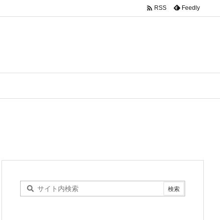

Feedly
RSS