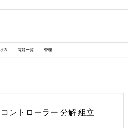
け方
電源一覧
管理
チコントローラー 分解 組立