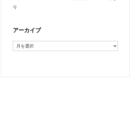
り
アーカイブ
ア
ー
カ
イ
ブ