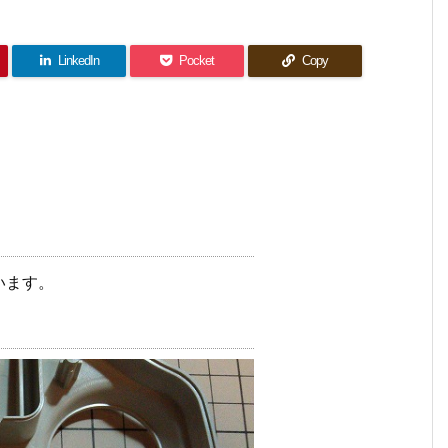
LinkedIn
Pocket
Copy
います。
。