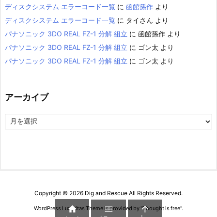
ディスクシステム エラーコード一覧
に
函館孫作
より
ディスクシステム エラーコード一覧
に
タイさん
より
パナソニック 3DO REAL FZ-1 分解 組立
に
函館孫作
より
パナソニック 3DO REAL FZ-1 分解 組立
に
ゴン太
より
パナソニック 3DO REAL FZ-1 分解 組立
に
ゴン太
より
アーカイブ
ア
ー
カ
イ
ブ
Copyright ©
2026
Dig and Rescue
All Rights Reserved.



WordPress Luxeritas Theme is provided by "
Thought is free
".