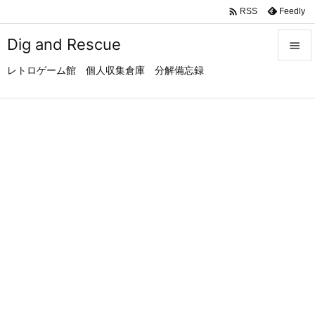

Feedly
RSS
Dig and Rescue

レトロゲーム館 個人収集倉庫 分解備忘録

メニュ

サイド

前へ

次へ

検索