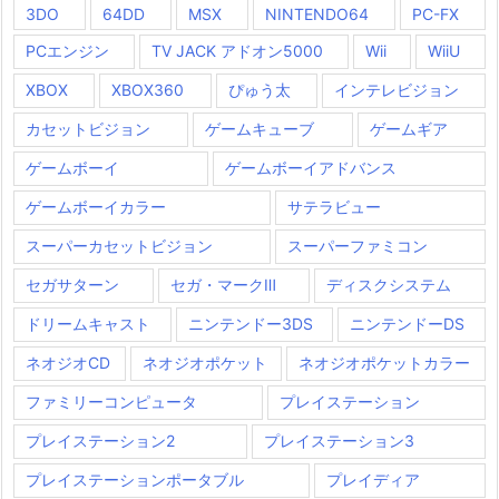
3DO
64DD
MSX
NINTENDO64
PC-FX
PCエンジン
TV JACK アドオン5000
Wii
WiiU
XBOX
XBOX360
ぴゅう太
インテレビジョン
カセットビジョン
ゲームキューブ
ゲームギア
ゲームボーイ
ゲームボーイアドバンス
ゲームボーイカラー
サテラビュー
スーパーカセットビジョン
スーパーファミコン
セガサターン
セガ・マークⅢ
ディスクシステム
ドリームキャスト
ニンテンドー3DS
ニンテンドーDS
ネオジオCD
ネオジオポケット
ネオジオポケットカラー
ファミリーコンピュータ
プレイステーション
プレイステーション2
プレイステーション3
プレイステーションポータブル
プレイディア