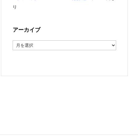
り
アーカイブ
ア
ー
カ
イ
ブ