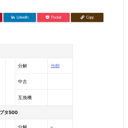
LinkedIn
Pocket
Copy
分解
当館
中古
互換機
プタ500
分解
–