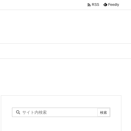

Feedly
RSS