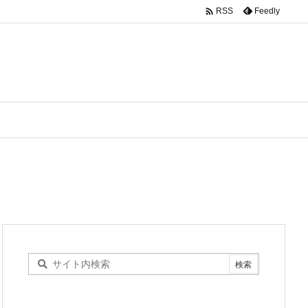

Feedly
RSS