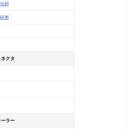
当館
研磨
コネクタ
ローラー