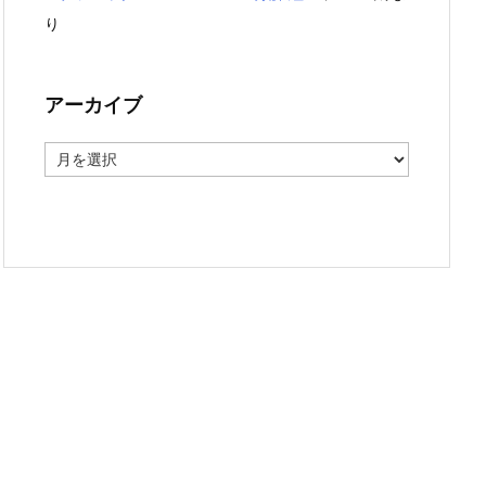
り
アーカイブ
ア
ー
カ
イ
ブ