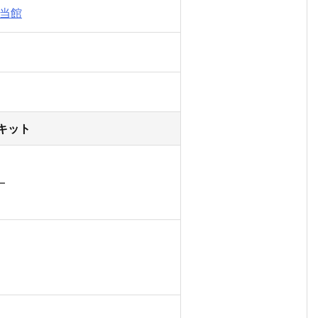
当館
キット
–