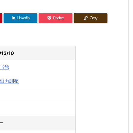
LinkedIn
Pocket
Copy
12/10
当館
出力調整
ー