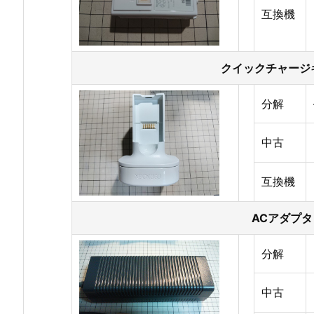
互換機
クイックチャージ
分解
中古
互換機
ACアダプタ
分解
中古