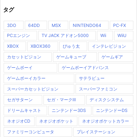
タグ
3DO
64DD
MSX
NINTENDO64
PC-FX
PCエンジン
TV JACK アドオン5000
Wii
WiiU
XBOX
XBOX360
ぴゅう太
インテレビジョン
カセットビジョン
ゲームキューブ
ゲームギア
ゲームボーイ
ゲームボーイアドバンス
ゲームボーイカラー
サテラビュー
スーパーカセットビジョン
スーパーファミコン
セガサターン
セガ・マークⅢ
ディスクシステム
ドリームキャスト
ニンテンドー3DS
ニンテンドーDS
ネオジオCD
ネオジオポケット
ネオジオポケットカラー
ファミリーコンピュータ
プレイステーション