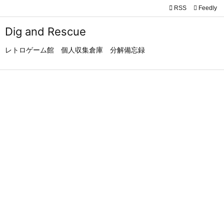

RSS
Feedly

メニュ
Dig and Rescue

レトロゲーム館 個人収集倉庫 分解備忘録
サイド

前へ

次へ

検索