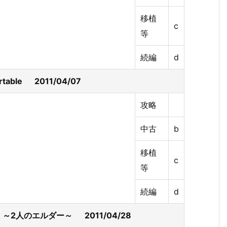
移植
c
等
続編
d
 Portable 2011/04/07
攻略
中古
b
移植
c
等
続編
d
e ～2人のエルダー～ 2011/04/28