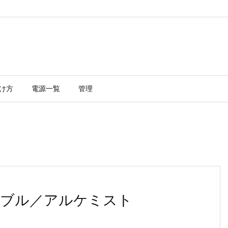
け方
電源一覧
管理
タブル／アルケミスト