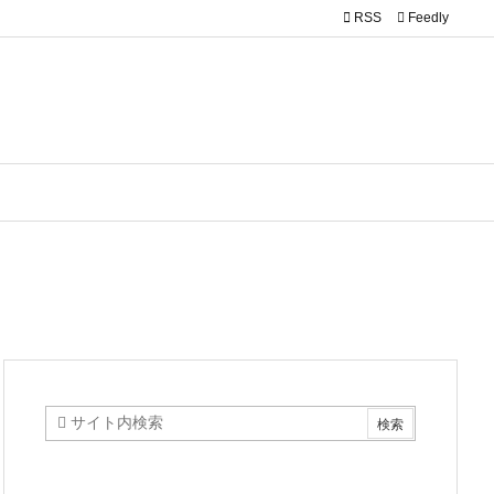

RSS
Feedly