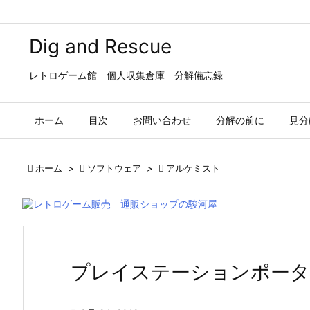
Dig and Rescue
レトロゲーム館 個人収集倉庫 分解備忘録
ホーム
目次
お問い合わせ
分解の前に
見分

ホーム
>

ソフトウェア
>

アルケミスト
プレイステーションポー