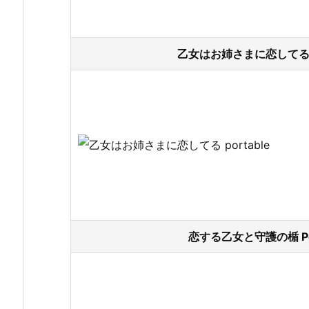
乙女はお姉さまに恋してる po
恋する乙女と守護の楯 Por