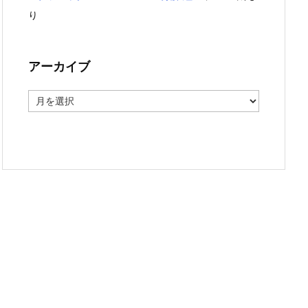
り
アーカイブ
ア
ー
カ
イ
ブ