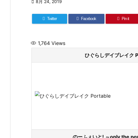

8月 24, 2019
Twitter
Facebook
Pin it
1,764
Views
ひぐらしデイブレイク Por
のーふぇいと! ～only the po