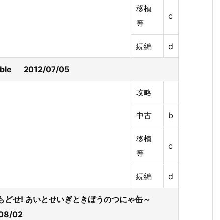
移植
c
等
続編
d
ble 2012/07/05
攻略
中古
b
移植
c
等
続編
d
～とりもどせ! あいとせいぎときぼうのつにゃ缶～
/08/02