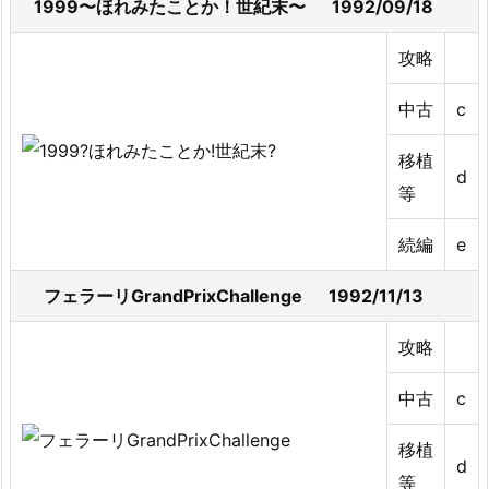
1999〜ほれみたことか！世紀末〜 1992/09/18
攻略
中古
c
移植
d
等
続編
e
フェラーリGrandPrixChallenge 1992/11/13
攻略
中古
c
移植
d
等