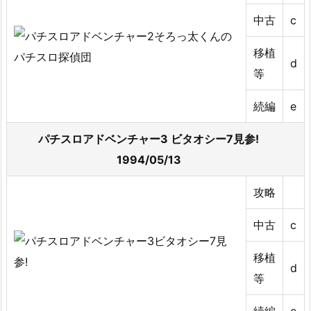
中古
c
移植
d
等
続編
e
パチスロアドベンチャー3 ビタオシー7見参!
1994/05/13
攻略
中古
c
移植
d
等
続編
e