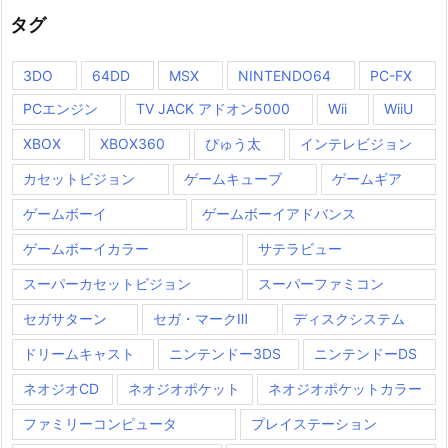
タグ
3DO
64DD
MSX
NINTENDO64
PC-FX
PCエンジン
TV JACK アドオン5000
Wii
WiiU
XBOX
XBOX360
ぴゅう太
インテレビジョン
カセットビジョン
ゲームキューブ
ゲームギア
ゲームボーイ
ゲームボーイアドバンス
ゲームボーイカラー
サテラビュー
スーパーカセットビジョン
スーパーファミコン
セガサターン
セガ・マークⅢ
ディスクシステム
ドリームキャスト
ニンテンドー3DS
ニンテンドーDS
ネオジオCD
ネオジオポケット
ネオジオポケットカラー
ファミリーコンピュータ
プレイステーション