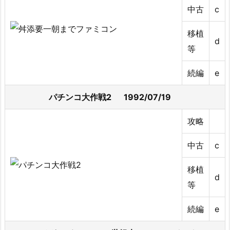
中古
c
移植
d
等
続編
e
パチンコ大作戦2 1992/07/19
攻略
中古
c
移植
d
等
続編
e