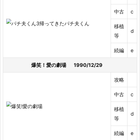
中古
c
移植
d
等
続編
e
爆笑！愛の劇場 1990/12/29
攻略
中古
c
移植
d
等
続編
e