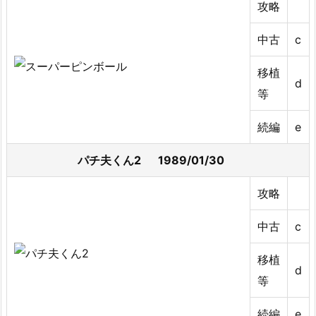
攻略
中古
c
移植
d
等
続編
e
パチ夫くん2 1989/01/30
攻略
中古
c
移植
d
等
続編
e