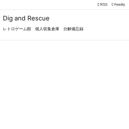

RSS
Feedly

メニュ
Dig and Rescue

レトロゲーム館 個人収集倉庫 分解備忘録
サイド

前へ

次へ

検索