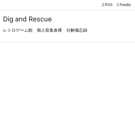

RSS
Feedly

メニュ
Dig and Rescue

レトロゲーム館 個人収集倉庫 分解備忘録
サイド

前へ

次へ

検索