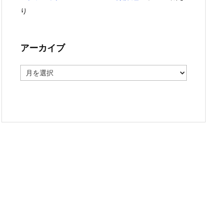
り
アーカイブ
ア
ー
カ
イ
ブ