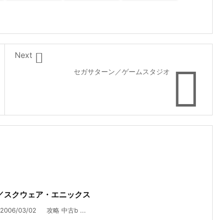

Next

セガサターン／ゲームスタジオ
／スクウェア・エニックス
6/03/02 攻略 中古b ...