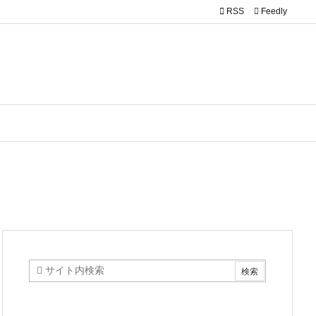

RSS
Feedly