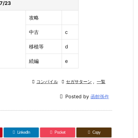
07/23
攻略
中古
c
移植等
d
続編
e

コンパイル

セガサターン
,
一覧

Posted by
函館孫作
LinkedIn
Pocket
Copy