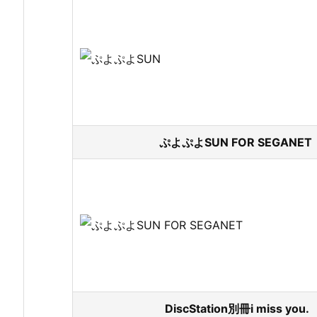
ぷよぷよSUN FOR SEGANE
DiscStation別冊i miss yo