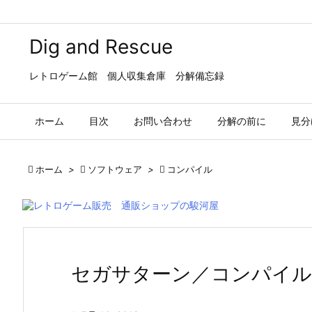
Dig and Rescue
レトロゲーム館 個人収集倉庫 分解備忘録
ホーム
目次
お問い合わせ
分解の前に
見分

ホーム
>

ソフトウェア
>

コンパイル
セガサターン／コンパイル