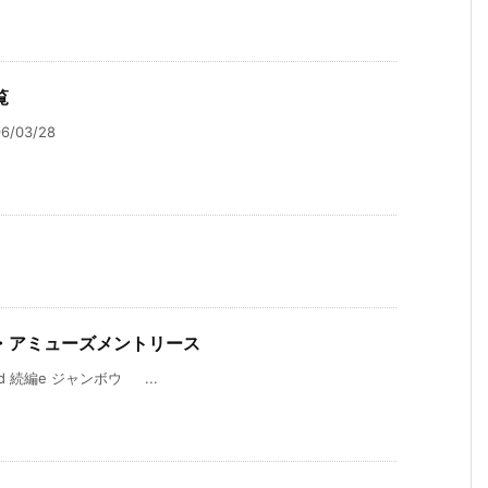
覧
/03/28
.
・アミューズメントリース
d 続編e ジャンボウ ...