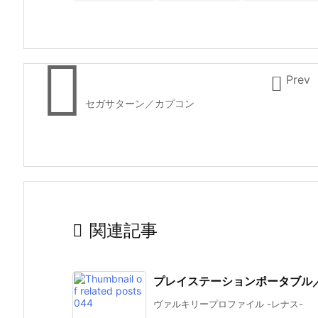


Prev
セガサターン／カプコン

関連記事
プレイステーションポータブル
ヴァルキリープロファイル -レナス- 200