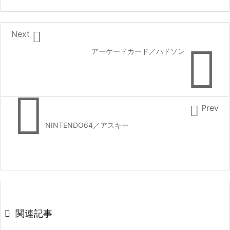

Next

アーケードカード／ハドソン


Prev
NINTENDO64／アスキー

関連記事