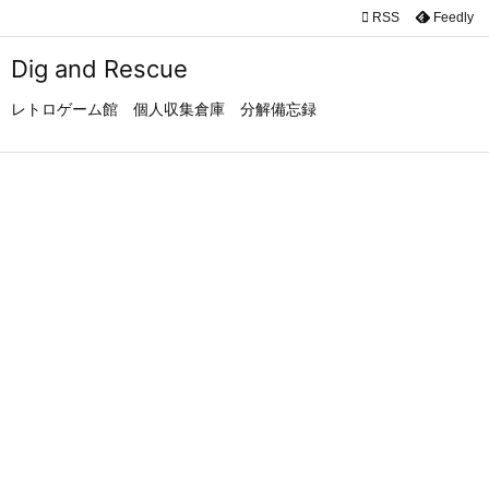

RSS
Feedly

メニュ
Dig and Rescue

レトロゲーム館 個人収集倉庫 分解備忘録
サイド

前へ

次へ

検索