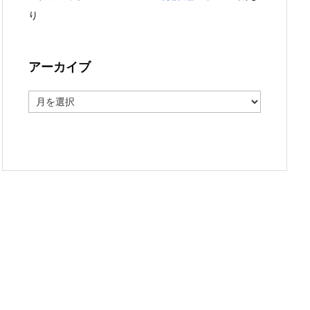
り
アーカイブ
ア
ー
カ
イ
ブ