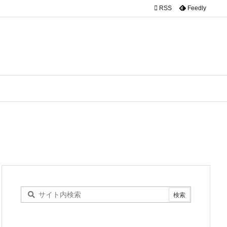

RSS
Feedly