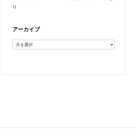
り
アーカイブ
ア
ー
カ
イ
ブ