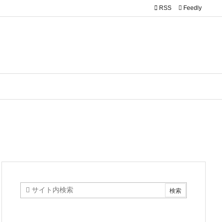

RSS
Feedly