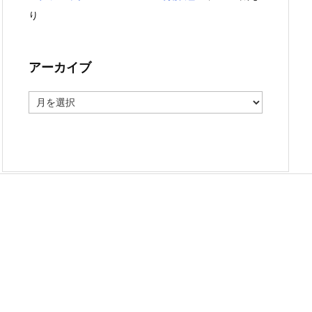
り
アーカイブ
ア
ー
カ
イ
ブ