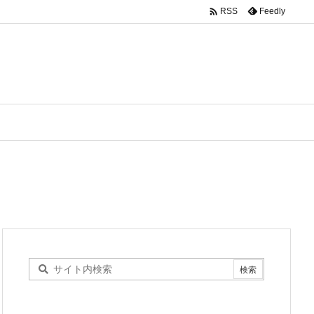

Feedly
RSS