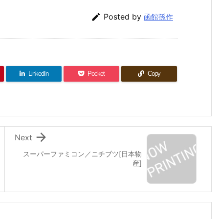

Posted by
函館孫作
LinkedIn
Pocket
Copy

Next
スーパーファミコン／ニチブツ[日本物
産]