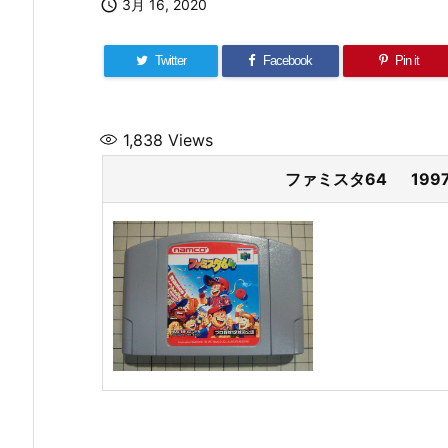

3月 16, 2020
Twitter
Facebook
Pin it
1,838
Views
ファミスタ64 1997