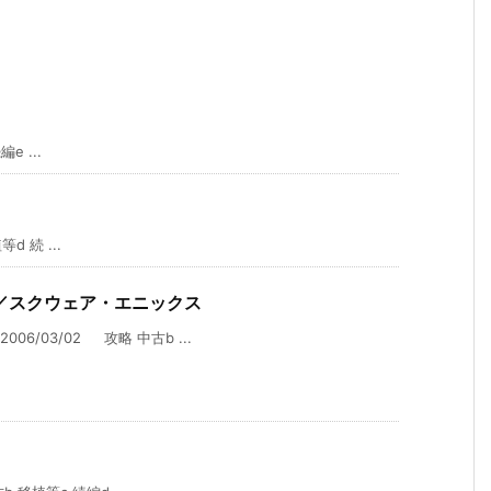
 ...
 続 ...
／スクウェア・エニックス
6/03/02 攻略 中古b ...