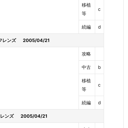
移植
c
等
続編
d
ス&フレンズ 2005/04/21
攻略
中古
b
移植
c
等
続編
d
&フレンズ 2005/04/21