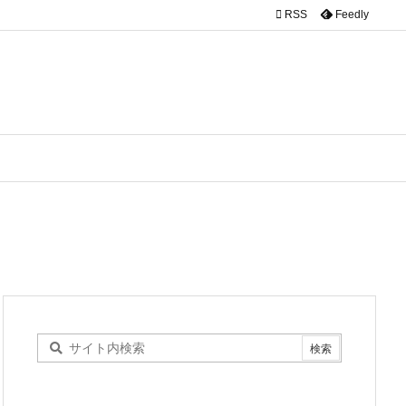

RSS
Feedly