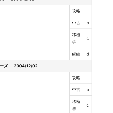
攻略
中古
b
移植
c
等
続編
d
ーズ 2004/12/02
攻略
中古
b
移植
c
等