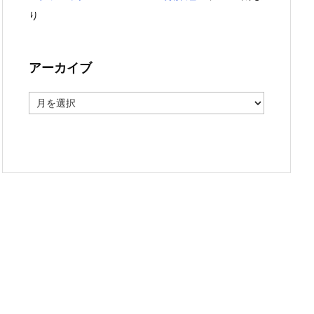
り
アーカイブ
ア
ー
カ
イ
ブ