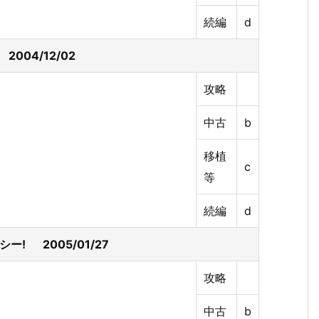
続編
d
2004/12/02
攻略
中古
b
移植
c
等
続編
d
シー! 2005/01/27
攻略
中古
b