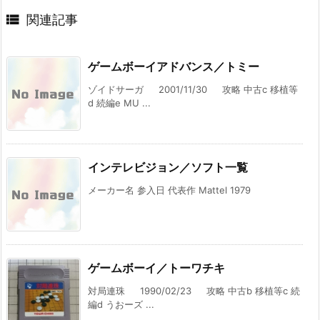

関連記事
ゲームボーイアドバンス／トミー
ゾイドサーガ 2001/11/30 攻略 中古c 移植等
d 続編e MU ...
インテレビジョン／ソフト一覧
メーカー名 参入日 代表作 Mattel 1979
ゲームボーイ／トーワチキ
対局連珠 1990/02/23 攻略 中古b 移植等c 続
編d うおーズ ...