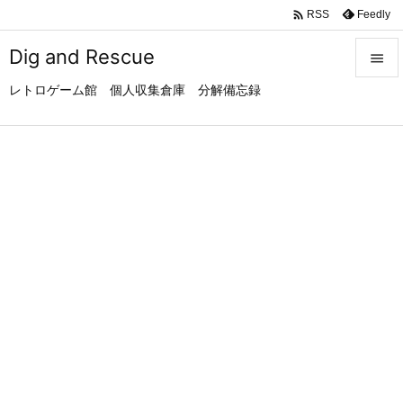

Feedly
RSS
Dig and Rescue

レトロゲーム館 個人収集倉庫 分解備忘録

メニュ

サイド

前へ

次へ

検索