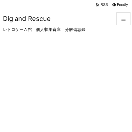

Feedly
RSS
Dig and Rescue

レトロゲーム館 個人収集倉庫 分解備忘録

メニュ

サイド

前へ

次へ

検索