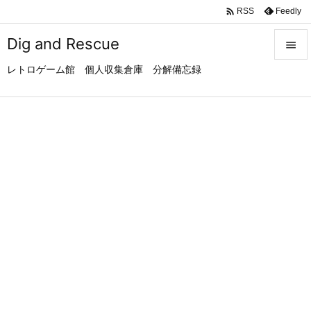

Feedly
RSS
Dig and Rescue

レトロゲーム館 個人収集倉庫 分解備忘録

メニュ

サイド

前へ

次へ

検索