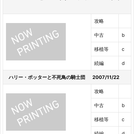
攻略
中古
b
移植等
c
続編
d
ハリー・ポッターと不死鳥の騎士団 2007/11/22
攻略
中古
b
移植等
c
続編
d