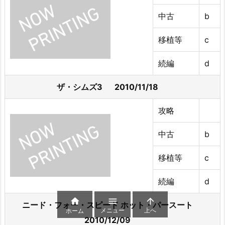
中古
b
移植等
c
続編
d
ザ・シムズ3 2010/11/18
攻略
中古
b
移植等
c
続編
d



ニード・フォー・スピード ホット・パースート
メニュー
上へ
ホーム
2010/12/09