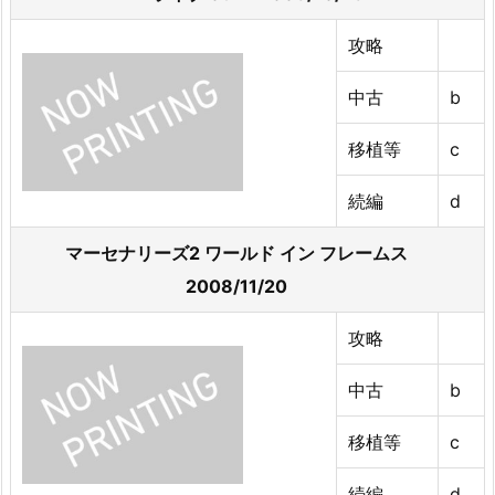
攻略
中古
b
移植等
c
続編
d
マーセナリーズ2 ワールド イン フレームス
2008/11/20
攻略
中古
b
移植等
c
続編
d