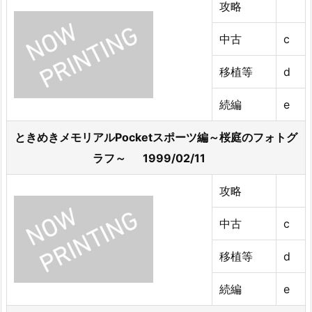
攻略
中古
c
移植等
d
続編
e
ときめきメモリアルPocketスポーツ編～桜庭のフォトグ
ラフ～ 1999/02/11
攻略
中古
c
移植等
d
続編
e