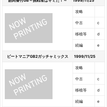
筋肉番付GB～挑戦者はキミだ！～ 1999/11/25
攻略
中古
c
移植等
d
続編
e
ビートマニアGB2ガッチャミックス 1999/11/25
攻略
中古
c
移植等
d
続編
e