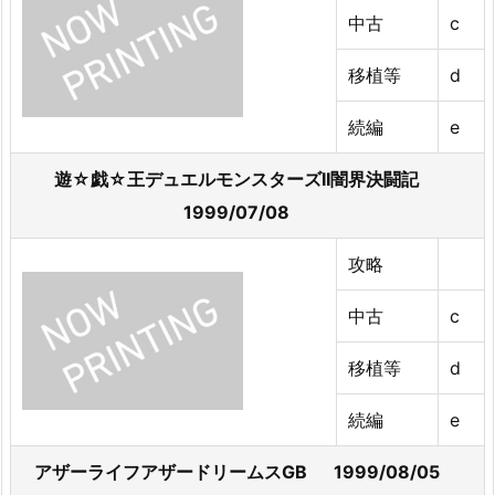
中古
c
移植等
d
続編
e
遊☆戯☆王デュエルモンスターズII闇界決闘記
1999/07/08
攻略
中古
c
移植等
d
続編
e
アザーライフアザードリームスGB 1999/08/05