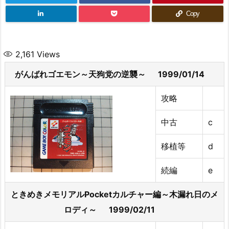
Copy
2,161
Views
がんばれゴエモン～天狗党の逆襲～ 1999/01/14
攻略
中古
c
移植等
d
続編
e
ときめきメモリアルPocketカルチャー編～木漏れ日のメ
ロディ～ 1999/02/11