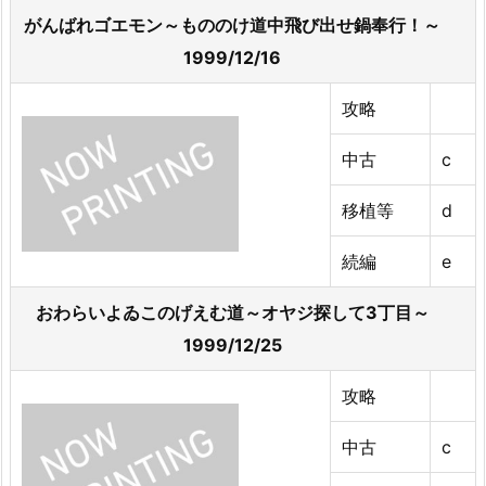
がんばれゴエモン～もののけ道中飛び出せ鍋奉行！～
1999/12/16
攻略
中古
c
移植等
d
続編
e
おわらいよゐこのげえむ道～オヤジ探して3丁目～
1999/12/25
攻略
中古
c