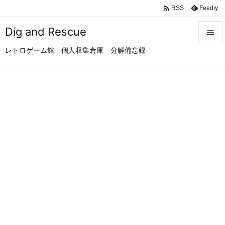

Feedly
RSS
Dig and Rescue

レトロゲーム館 個人収集倉庫 分解備忘録

メニュ

サイド

前へ

次へ

検索