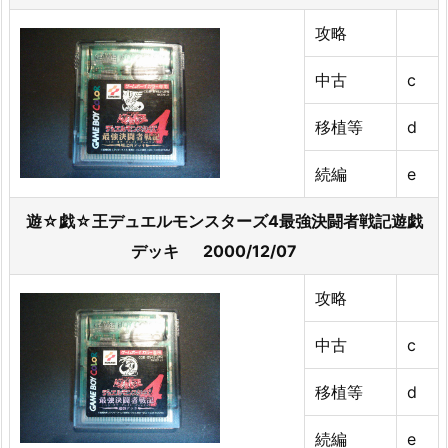
攻略
中古
c
移植等
d
続編
e
遊☆戯☆王デュエルモンスターズ4最強決闘者戦記遊戯
デッキ 2000/12/07
攻略
中古
c
移植等
d
続編
e