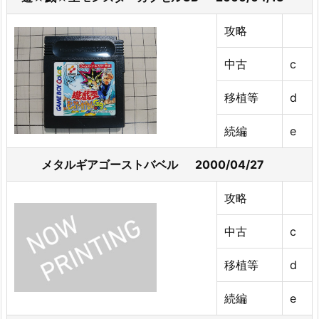
攻略
中古
c
移植等
d
続編
e
メタルギアゴーストバベル 2000/04/27
攻略
中古
c
移植等
d
続編
e