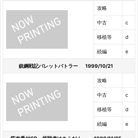
攻略
中古
c
移植等
d
続編
e
銃鋼戦記バレットバトラー 1999/10/21
攻略
中古
c
移植等
d
続編
e