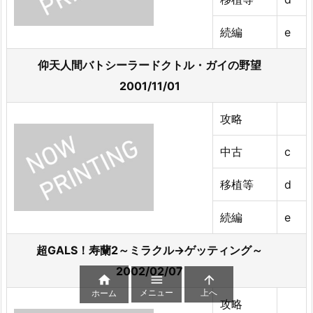
続編
e
仰天人間バトシーラードクトル・ガイの野望
2001/11/01
攻略
中古
c
移植等
d
続編
e
超GALS！寿蘭2～ミラクル→ゲッティング～
2002/02/07



メニュー
上へ
ホーム
攻略