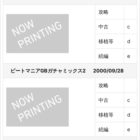
攻略
中古
c
移植等
d
続編
e
ビートマニアGBガチャミックス2 2000/09/28
攻略
中古
c
移植等
d
続編
e