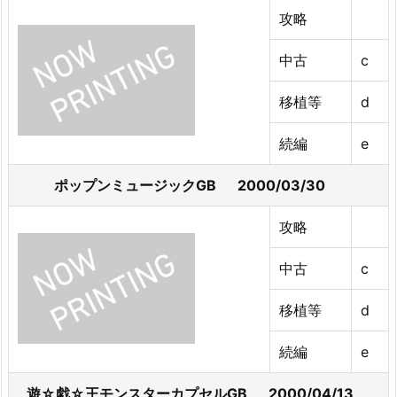
攻略
中古
c
移植等
d
続編
e
ポップンミュージックGB 2000/03/30
攻略
中古
c
移植等
d
続編
e
遊☆戯☆王モンスターカプセルGB 2000/04/13