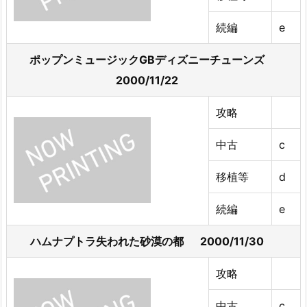
続編
e
ポップンミュージックGBディズニーチューンズ
2000/11/22
攻略
中古
c
移植等
d
続編
e
ハムナプトラ失われた砂漠の都 2000/11/30
攻略
中古
c