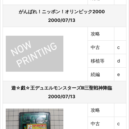
がんばれ！ニッポン！オリンピック2000
2000/07/13
攻略
中古
c
移植等
d
続編
e
遊☆戯☆王デュエルモンスターズIII三聖戦神降臨
2000/07/13
攻略
中古
c