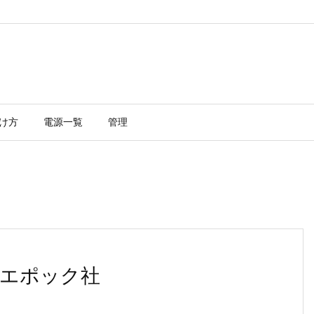
け方
電源一覧
管理
エポック社