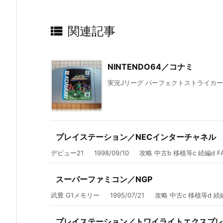

関連記事
NINTENDO64／コナミ
実況Jリーグ パーフェクトストライカー 19
プレイステーション／NECインターチャネル
デビュー21 1998/09/10 攻略 中古b 移植等c 続編d FA 
スーパーファミコン／NGP
武豊 G1メモリー 1995/07/21 攻略 中古c 移植等d 続編e
プレイステーション／トワイライトエクスプレ