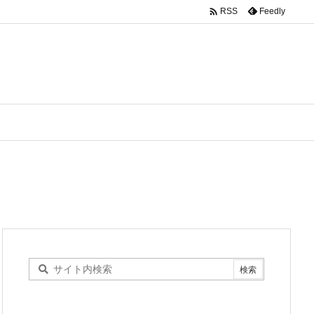

Feedly
RSS