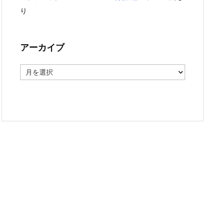
り
アーカイブ
ア
ー
カ
イ
ブ