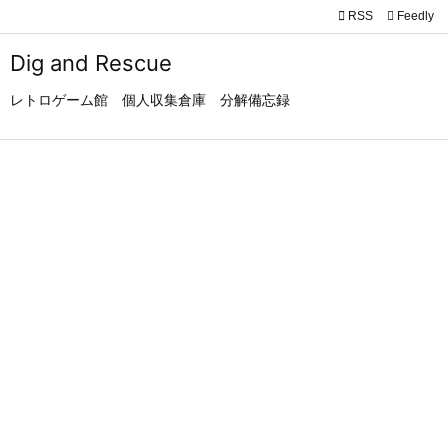

RSS
Feedly

メニュ
Dig and Rescue

レトロゲーム館 個人収集倉庫 分解備忘録
サイド

前へ

次へ

検索