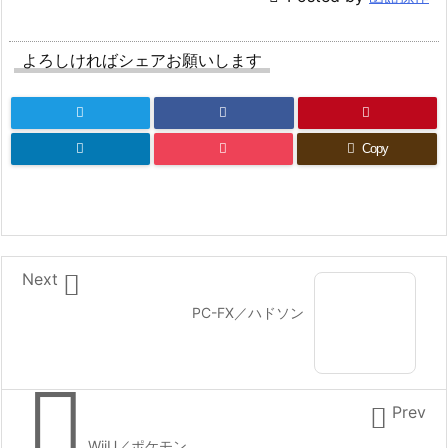
よろしければシェアお願いします
Copy

Next
PC-FX／ハドソン


Prev
WiiU／ポケモン