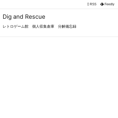

RSS
Feedly

メニュ
Dig and Rescue

レトロゲーム館 個人収集倉庫 分解備忘録
サイド

前へ

次へ

検索