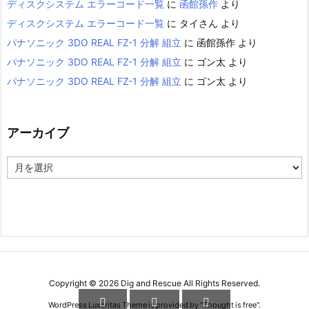
ディスクシステム エラーコード一覧
に
函館孫作
より
ディスクシステム エラーコード一覧
に
タイさん
より
パナソニック 3DO REAL FZ-1 分解 組立
に
函館孫作
より
パナソニック 3DO REAL FZ-1 分解 組立
に
ゴン太
より
パナソニック 3DO REAL FZ-1 分解 組立
に
ゴン太
より
アーカイブ
ア
ー
カ
イ
ブ
Copyright ©
2026
Dig and Rescue
All Rights Reserved.



WordPress Luxeritas Theme is provided by "
Thought is free
".