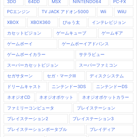
3DO
64DD
MSX
NINTENDO64
PC-FX
PCエンジン
TV JACK アドオン5000
Wii
WiiU
XBOX
XBOX360
ぴゅう太
インテレビジョン
カセットビジョン
ゲームキューブ
ゲームギア
ゲームボーイ
ゲームボーイアドバンス
ゲームボーイカラー
サテラビュー
スーパーカセットビジョン
スーパーファミコン
セガサターン
セガ・マークⅢ
ディスクシステム
ドリームキャスト
ニンテンドー3DS
ニンテンドーDS
ネオジオCD
ネオジオポケット
ネオジオポケットカラー
ファミリーコンピュータ
プレイステーション
プレイステーション2
プレイステーション3
プレイステーションポータブル
プレイディア