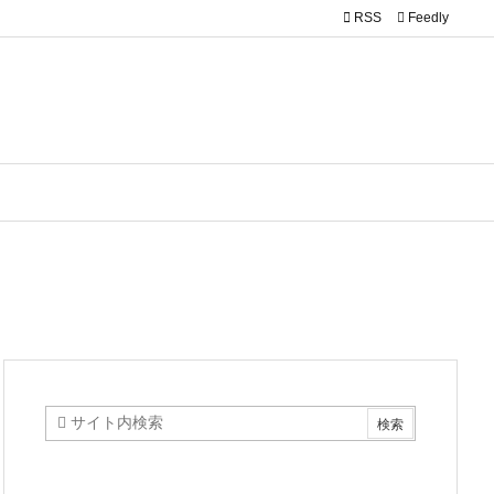

RSS
Feedly