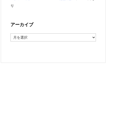
り
アーカイブ
ア
ー
カ
イ
ブ